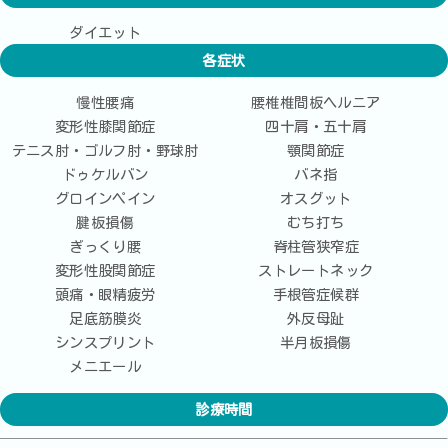
ダイエット
各症状
慢性腰痛
腰椎椎間板ヘルニア
変形性膝関節症
四十肩・五十肩
テニス肘・ゴルフ肘・野球肘
顎関節症
ドゥケルバン
バネ指
グロインペイン
オスグット
腱板損傷
むち打ち
ぎっくり腰
脊柱管狭窄症
変形性股関節症
ストレートネック
頭痛・眼精疲労
手根管症候群
足底筋膜炎
外反母趾
シンスプリント
半月板損傷
メニエール
診療時間