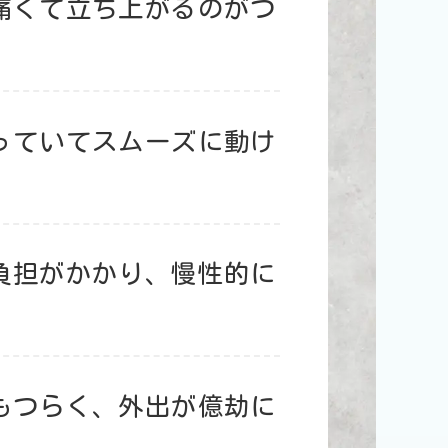
痛くて
立ち上がるのがつ
っていてスムーズに動け
負担が
かかり、慢性的に
も
つらく、外出が億劫に