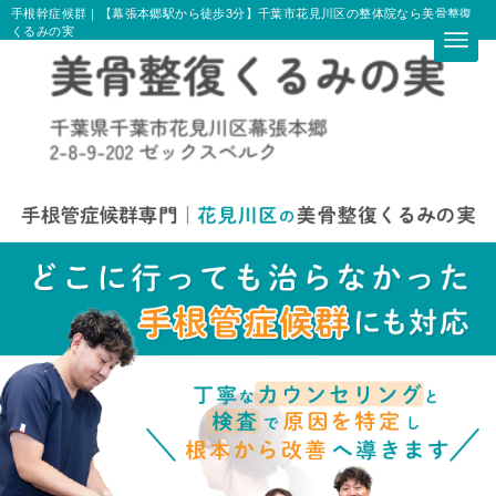
手根幹症候群｜【幕張本郷駅から徒歩3分】千葉市花見川区の整体院なら美骨整復
くるみの実