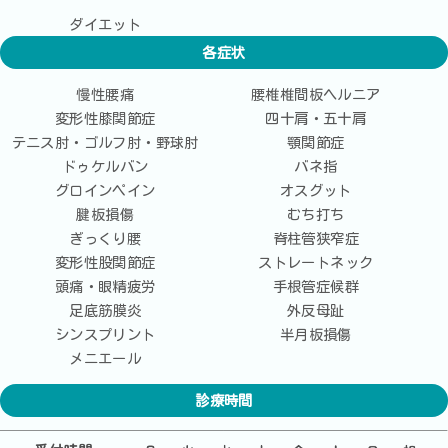
ダイエット
各症状
慢性腰痛
腰椎椎間板ヘルニア
変形性膝関節症
四十肩・五十肩
テニス肘・ゴルフ肘・野球肘
顎関節症
ドゥケルバン
バネ指
グロインペイン
オスグット
腱板損傷
むち打ち
ぎっくり腰
脊柱管狭窄症
変形性股関節症
ストレートネック
頭痛・眼精疲労
手根管症候群
足底筋膜炎
外反母趾
シンスプリント
半月板損傷
メニエール
診療時間