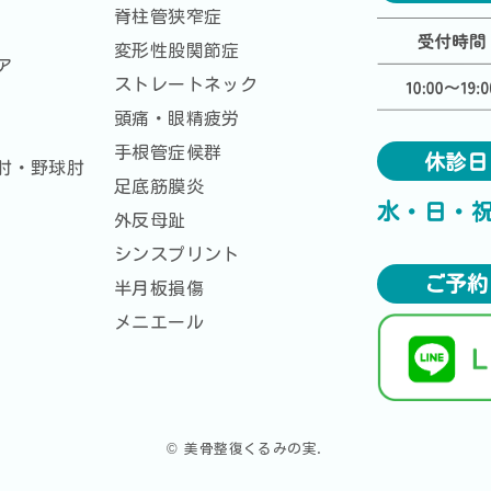
脊柱管狭窄症
変形性股関節症
ア
ストレートネック
頭痛・眼精疲労
手根管症候群
休診日
肘・野球肘
足底筋膜炎
水・日・
外反母趾
シンスプリント
ご予約
半月板損傷
メニエール
© 美骨整復くるみの実.