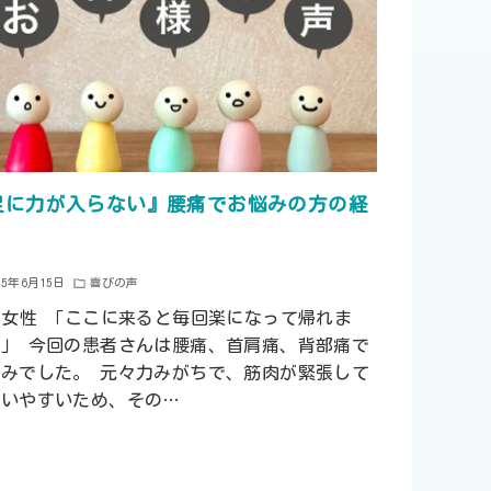
足に力が入らない』腰痛でお悩みの方の経
25年6月15日
喜びの声
代女性 「ここに来ると毎回楽になって帰れま
！」 今回の患者さんは腰痛、首肩痛、背部痛で
悩みでした。 元々力みがちで、筋肉が緊張して
まいやすいため、その…