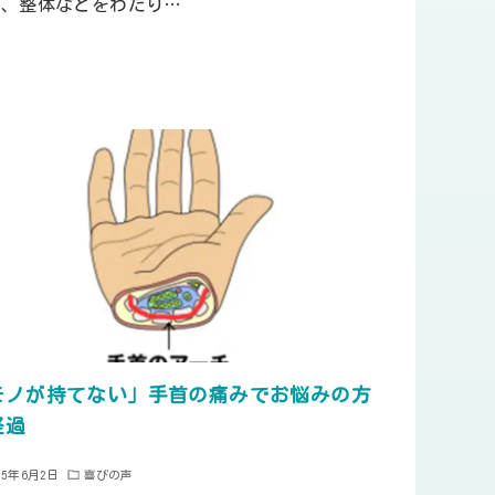
院、整体などをわたり…
モノが持てない」手首の痛みでお悩みの方
経過
25年6月2日
喜びの声