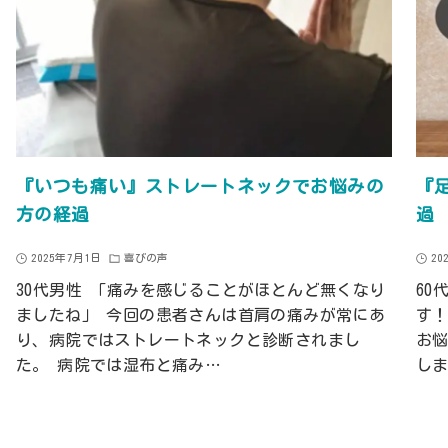
『いつも痛い』ストレートネックでお悩みの
『
方の経過
過
2025年7月1日
喜びの声
20
30代男性 「痛みを感じることがほとんど無くなり
60
ましたね」 今回の患者さんは首肩の痛みが常にあ
す
り、病院ではストレートネックと診断されまし
お
た。 病院では湿布と痛み…
し