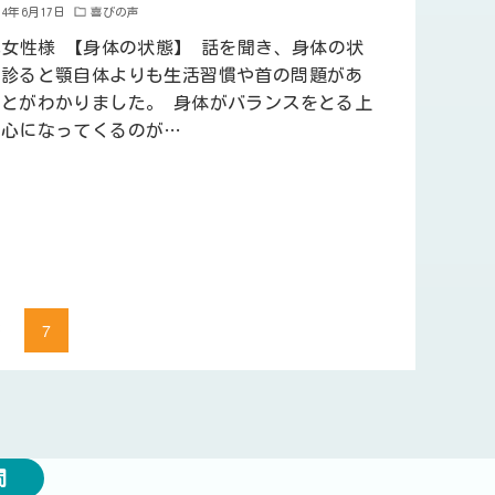
24年6月17日
喜びの声
代女性様 【身体の状態】 話を聞き、身体の状
を診ると顎自体よりも生活習慣や首の問題があ
ことがわかりました。 身体がバランスをとる上
中心になってくるのが…
7
6
間