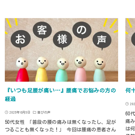
『いつも足腰が痛い…』腰痛でお悩みの方の
何
経過
20
2025年6月5日
喜びの声
60
痛
50代女性 「普段の腰の痛みは無くなったし、足が
は
つることも無くなった！」 今回は腰痛の患者さん