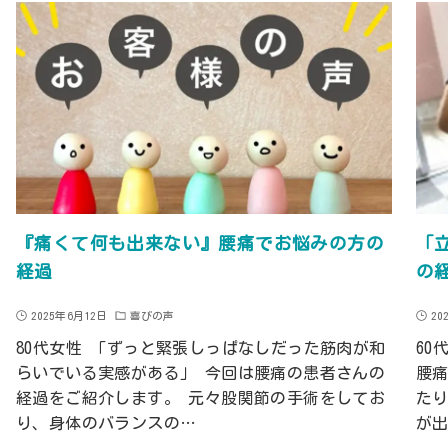
『痛くて何も出来ない』腰痛でお悩みの方の
「
経過
の
2025年6月12日
喜びの声
20
80代女性 「ずっと緊張しっぱなしだった筋肉が和
60
らいでいる実感がある」 今回は腰痛の患者さんの
腰
経過をご紹介します。 元々股関節の手術をしてお
た
り、身体のバランスの…
が出