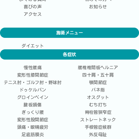
喜びの声
お知らせ
アクセス
施術メニュー
ダイエット
各症状
慢性腰痛
腰椎椎間板ヘルニア
変形性膝関節症
四十肩・五十肩
テニス肘・ゴルフ肘・野球肘
顎関節症
ドゥケルバン
バネ指
グロインペイン
オスグット
腱板損傷
むち打ち
ぎっくり腰
脊柱管狭窄症
変形性股関節症
ストレートネック
頭痛・眼精疲労
手根管症候群
足底筋膜炎
外反母趾