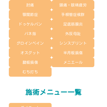
肘痛
頭痛・眼精疲労
顎関節症
手根管症候群
ドゥケルバン
足底筋膜炎
バネ指
外反母趾
グロインペイン
シンスプリント
オスグット
半月板損傷
腱板損傷
メニエール
むち打ち
施術メニュー一覧