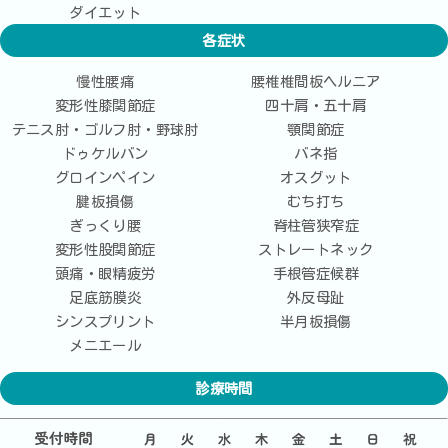
ダイエット
各症状
慢性腰痛
腰椎椎間板ヘルニア
変形性膝関節症
四十肩・五十肩
テニス肘・ゴルフ肘・野球肘
顎関節症
ドゥケルバン
バネ指
グロインペイン
オスグット
腱板損傷
むち打ち
ぎっくり腰
脊柱管狭窄症
変形性股関節症
ストレートネック
頭痛・眼精疲労
手根管症候群
足底筋膜炎
外反母趾
シンスプリント
半月板損傷
メニエール
診療時間