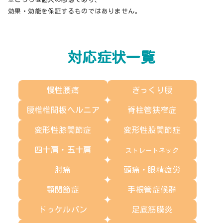
効果・効能を保証するものではありません。
対応症状一覧
慢性腰痛
ぎっくり腰
腰椎椎間板ヘルニア
脊柱管狭窄症
変形性膝関節症
変形性股関節症
四十肩・五十肩
ストレートネック
肘痛
頭痛・眼精疲労
顎関節症
手根管症候群
ドゥケルバン
足底筋膜炎