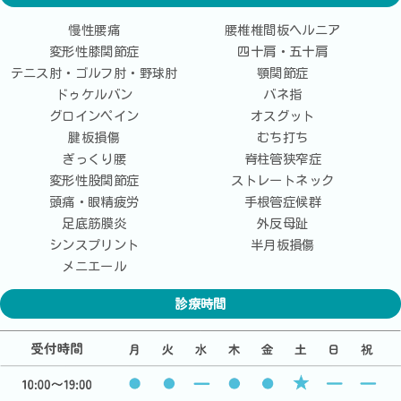
慢性腰痛
腰椎椎間板ヘルニア
変形性膝関節症
四十肩・五十肩
テニス肘・ゴルフ肘・野球肘
顎関節症
ドゥケルバン
バネ指
グロインペイン
オスグット
腱板損傷
むち打ち
ぎっくり腰
脊柱管狭窄症
変形性股関節症
ストレートネック
頭痛・眼精疲労
手根管症候群
足底筋膜炎
外反母趾
シンスプリント
半月板損傷
メニエール
診療時間