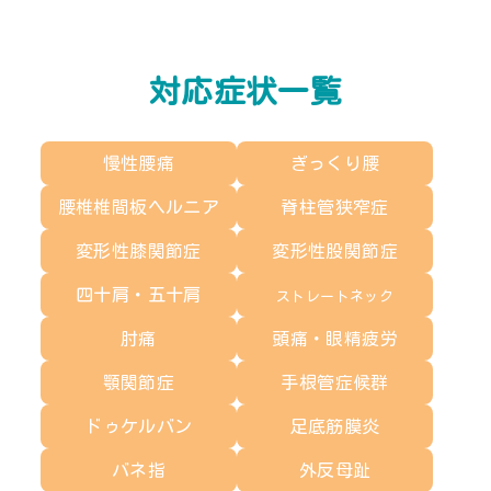
対応症状一覧
慢性腰痛
ぎっくり腰
腰椎椎間板ヘルニア
脊柱管狭窄症
変形性膝関節症
変形性股関節症
四十肩・五十肩
ストレートネック
肘痛
頭痛・眼精疲労
顎関節症
手根管症候群
ドゥケルバン
足底筋膜炎
バネ指
外反母趾