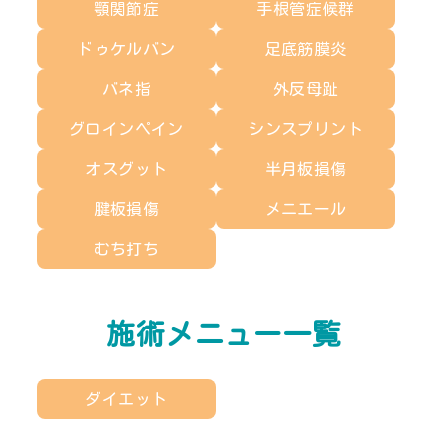
顎関節症
手根管症候群
ドゥケルバン
足底筋膜炎
バネ指
外反母趾
グロインペイン
シンスプリント
オスグット
半月板損傷
腱板損傷
メニエール
むち打ち
施術メニュー一覧
ダイエット