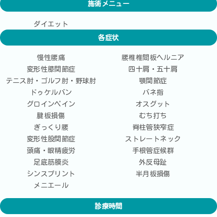
施術メニュー
ダイエット
各症状
慢性腰痛
腰椎椎間板ヘルニア
変形性膝関節症
四十肩・五十肩
テニス肘・ゴルフ肘・野球肘
顎関節症
ドゥケルバン
バネ指
グロインペイン
オスグット
腱板損傷
むち打ち
ぎっくり腰
脊柱管狭窄症
変形性股関節症
ストレートネック
頭痛・眼精疲労
手根管症候群
足底筋膜炎
外反母趾
シンスプリント
半月板損傷
メニエール
診療時間