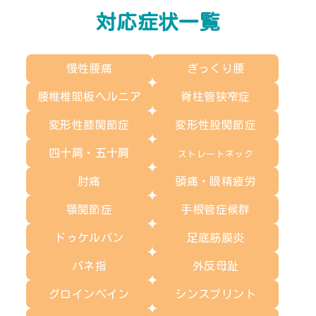
対応症状一覧
慢性腰痛
ぎっくり腰
腰椎椎間板ヘルニア
脊柱管狭窄症
変形性膝関節症
変形性股関節症
四十肩・五十肩
ストレートネック
肘痛
頭痛・眼精疲労
顎関節症
手根管症候群
ドゥケルバン
足底筋膜炎
バネ指
外反母趾
グロインペイン
シンスプリント