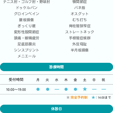
テニス肘・ゴルフ肘・野球肘
顎関節症
ドゥケルバン
バネ指
グロインペイン
オスグット
腱板損傷
むち打ち
ぎっくり腰
脊柱管狭窄症
変形性股関節症
ストレートネック
頭痛・眼精疲労
手根管症候群
足底筋膜炎
外反母趾
シンスプリント
半月板損傷
メニエール
診療時間
休診日