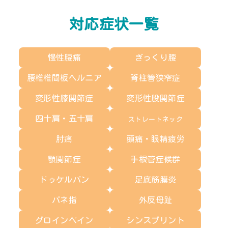
対応症状一覧
慢性腰痛
ぎっくり腰
腰椎椎間板ヘルニア
脊柱管狭窄症
変形性膝関節症
変形性股関節症
四十肩・五十肩
ストレートネック
肘痛
頭痛・眼精疲労
顎関節症
手根管症候群
ドゥケルバン
足底筋膜炎
バネ指
外反母趾
グロインペイン
シンスプリント