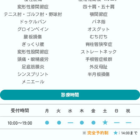
変形性膝関節症
四十肩・五十肩
テニス肘・ゴルフ肘・野球肘
顎関節症
ドゥケルバン
バネ指
グロインペイン
オスグット
腱板損傷
むち打ち
ぎっくり腰
脊柱管狭窄症
変形性股関節症
ストレートネック
頭痛・眼精疲労
手根管症候群
足底筋膜炎
外反母趾
シンスプリント
半月板損傷
メニエール
診療時間