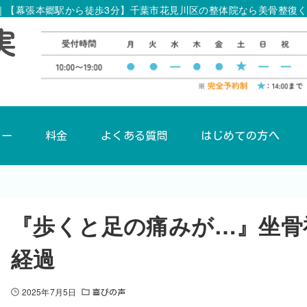
｜【幕張本郷駅から徒歩3分】千葉市花見川区の整体院なら美骨整復
ュー
料金
よくある質問
はじめての方へ
『歩くと足の痛みが…』坐骨
経過
2025年7月5日
喜びの声