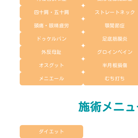
四十肩・五十肩
ストレートネック
頭痛・眼精疲労
顎関節症
ドゥケルバン
足底筋膜炎
外反母趾
グロインペイン
オスグット
半月板損傷
メニエール
むち打ち
施術メニュ
ダイエット