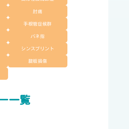
肘痛
手根管症候群
バネ指
シンスプリント
腱板損傷
ー一覧